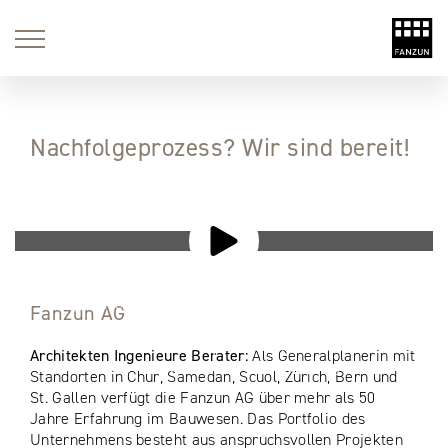
Nachfolgeprozess? Wir sind bereit!
Sobald Sie das Video laden, werden Daten zwischen
Ihrem Browser und Youtube (Datenschutz)
ausgetauscht.
Fanzun AG
Durch Klick auf den "Play"-Button werden alle
Architekten Ingenieure Berater:
Als Generalplanerin mit
Drittanbieter-Inhalte künftig automatisch geladen.
Standorten in Chur, Samedan, Scuol, Zürich, Bern und
St. Gallen verfügt die Fanzun AG über mehr als 50
Jahre Erfahrung im Bauwesen. Das Portfolio des
Unternehmens besteht aus anspruchsvollen Projekten