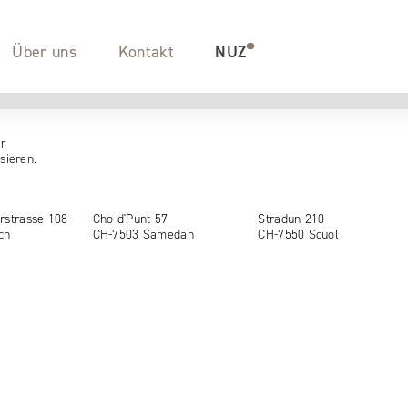
Über uns
Kontakt
NUZ
er
sieren.
rstrasse 108
Cho d'Punt 57
Stradun 210
ch
CH-7503 Samedan
CH-7550 Scuol