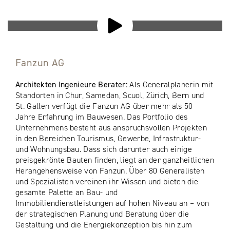
Sobald Sie das Video laden, werden Daten zwischen
Ihrem Browser und Youtube (Datenschutz)
ausgetauscht.
Fanzun AG
Durch Klick auf den "Play"-Button werden alle
Architekten Ingenieure Berater:
Als Generalplanerin mit
Drittanbieter-Inhalte künftig automatisch geladen.
Standorten in Chur, Samedan, Scuol, Zürich, Bern und
St. Gallen verfügt die Fanzun AG über mehr als 50
Jahre Erfahrung im Bauwesen. Das Portfolio des
Unternehmens besteht aus anspruchsvollen Projekten
in den Bereichen Tourismus, Gewerbe, Infrastruktur-
und Wohnungsbau. Dass sich darunter auch einige
preisgekrönte Bauten finden, liegt an der ganzheitlichen
Herangehensweise von Fanzun. Über 80 Generalisten
und Spezialisten vereinen ihr Wissen und bieten die
gesamte Palette an Bau- und
Immobiliendienstleistungen auf hohen Niveau an – von
der strategischen Planung und Beratung über die
Gestaltung und die Energiekonzeption bis hin zum