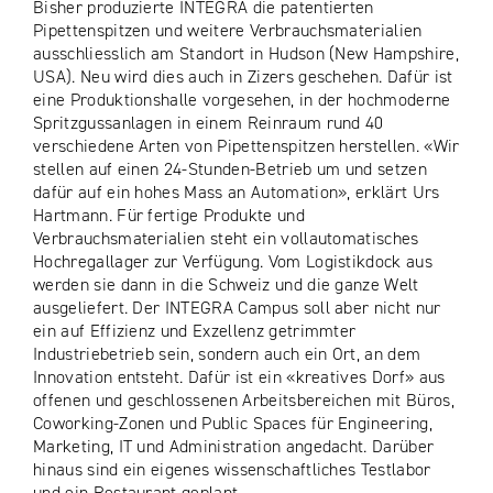
Bisher produzierte INTEGRA die patentierten
Pipettenspitzen und weitere Verbrauchsmaterialien
ausschliesslich am Standort in Hudson (New Hampshire,
USA). Neu wird dies auch in Zizers geschehen. Dafür ist
eine Produktionshalle vorgesehen, in der hochmoderne
Spritzgussanlagen in einem Reinraum rund 40
verschiedene Arten von Pipettenspitzen herstellen. «Wir
stellen auf einen 24-Stunden-Betrieb um und setzen
dafür auf ein hohes Mass an Automation», erklärt Urs
Hartmann. Für fertige Produkte und
Verbrauchsmaterialien steht ein vollautomatisches
Hochregallager zur Verfügung. Vom Logistikdock aus
werden sie dann in die Schweiz und die ganze Welt
ausgeliefert. Der INTEGRA Campus soll aber nicht nur
ein auf Effizienz und Exzellenz getrimmter
Industriebetrieb sein, sondern auch ein Ort, an dem
Innovation entsteht. Dafür ist ein «kreatives Dorf» aus
offenen und geschlossenen Arbeitsbereichen mit Büros,
Coworking-Zonen und Public Spaces für Engineering,
Marketing, IT und Administration angedacht. Darüber
hinaus sind ein eigenes wissenschaftliches Testlabor
und ein Restaurant geplant.