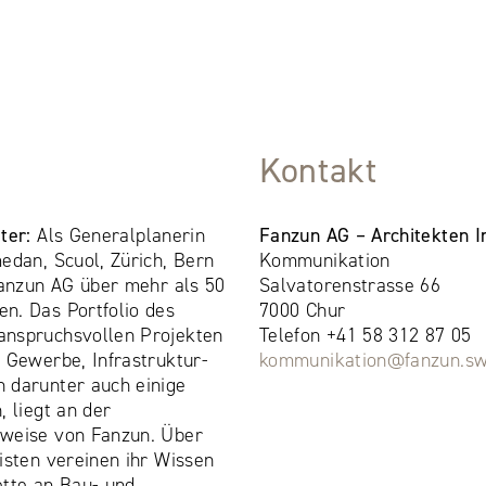
Kontakt
ter:
Als Generalplanerin
Fanzun AG – Architekten I
edan, Scuol, Zürich, Bern
Kommunikation
Fanzun AG über mehr als 50
Salvatorenstrasse 66
n. Das Portfolio des
7000 Chur
anspruchsvollen Projekten
Telefon +41 58 312 87 05
 Gewerbe, Infrastruktur-
kommunikation@fanzun.sw
 darunter auch einige
, liegt an der
sweise von Fanzun. Über
isten vereinen ihr Wissen
ette an Bau- und