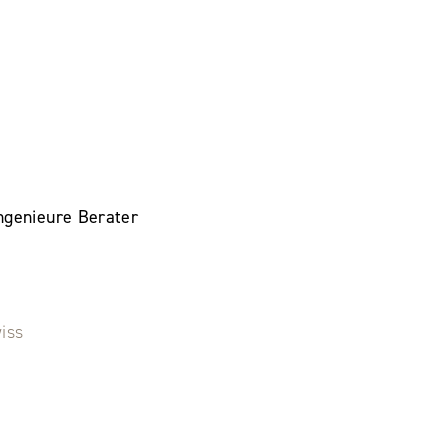
ngenieure Berater
iss