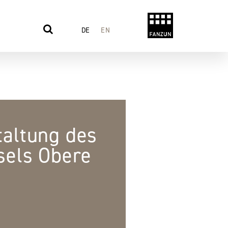
DE
EN
altung des
sels Obere