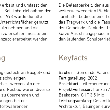
 erbaut und umfasst den
Die Belastbarkeit, der aus
t. Seit Inbetriebnahme der
weiterverwendeten Pfahlg
e 1993 wurde die alte
Turnhalle, bedingte eine L
Unterrichtsfächer genutzt.
das Tragwerk und die Fas
aufzunehmen und die
der Gemeinde. Dank der T
n zu ersetzen musste ein
kurze Ausführungsphase mi
nzept erarbeitet werden.
den laufenden Schulbetrie
ng
Keyfacts
eng gesteckten Budget- und
Bauherr:
Gemeinde Valend
z schwierigen
Fertigstellung:
2002
hert werden. An der
Projektart:
Teilerneuerung
- und Neubau waren diverse
Projektverfasser:
Fanzun 
n zu übernehmen und
Baukosten:
CHF 3,5 Mio
kungen bei der
Leistungsumfang:
Gesamtle
 fortwährenden
Architektur, Bauingenieur