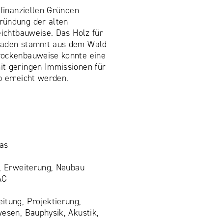
 finanziellen Gründen
ründung der alten
eichtbauweise. Das Holz für
saden stammt aus dem Wald
rockenbauweise konnte eine
t geringen Immissionen für
b erreicht werden.
as
, Erweiterung, Neubau
AG
itung, Projektierung,
wesen, Bauphysik, Akustik,