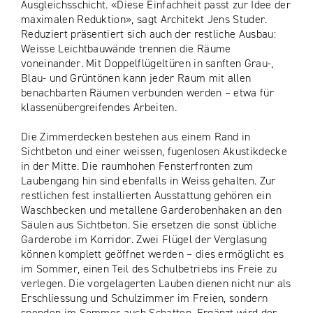
Ausgleichsschicht. «Diese Einfachheit passt zur Idee der
maximalen Reduktion», sagt Architekt Jens Studer.
Reduziert präsentiert sich auch der restliche Ausbau:
Weisse Leichtbauwände trennen die Räume
voneinander. Mit Doppelflügeltüren in sanften Grau-,
Blau- und Grüntönen kann jeder Raum mit allen
benachbarten Räumen verbunden werden – etwa für
klassenübergreifendes Arbeiten.
Die Zimmerdecken bestehen aus einem Rand in
Sichtbeton und einer weissen, fugenlosen Akustikdecke
in der Mitte. Die raumhohen Fensterfronten zum
Laubengang hin sind ebenfalls in Weiss gehalten. Zur
restlichen fest installierten Ausstattung gehören ein
Waschbecken und metallene Garderobenhaken an den
Säulen aus Sichtbeton. Sie ersetzen die sonst übliche
Garderobe im Korridor. Zwei Flügel der Verglasung
können komplett geöffnet werden – dies ermöglicht es
im Sommer, einen Teil des Schulbetriebs ins Freie zu
verlegen. Die vorgelagerten Lauben dienen nicht nur als
Erschliessung und Schulzimmer im Freien, sondern
spenden im Sommer auch Schatten. Ergänzt wird der