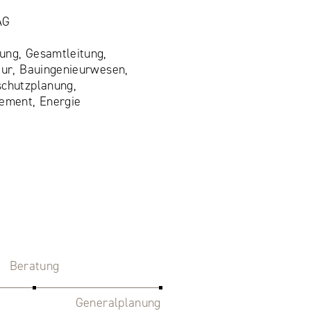
AG
ung, Gesamtleitung,
tur, Bauingenieurwesen,
schutzplanung,
ement, Energie
Beratung
Generalplanung