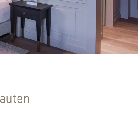
bauten
z