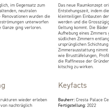
lich, im Gegensatz zum
Das neue Raumkonzept orie
altenden, neutralen
Entstehungszeit, indem di
e Renovationen wurden die
kleinteiligen Einbauten de
eströmungen unterworfen
werden und die Grosszügi
Ganze ging verloren.
Geltung kommt. Die Bäder
Aufhebung eines Zimmers g
südlichen Zimmern entlang
ursprünglichen Schichtung
Zimmerausstattung nimmt d
wie Brusttäfelungen, Prof
die Raffinesse der Gründer
kitschig zu wirken.
ng
Keyfacts
trukturen wieder erleben
Bauherr:
Cresta Palace Cel
 von nachträglich
Fertigstellung:
2022