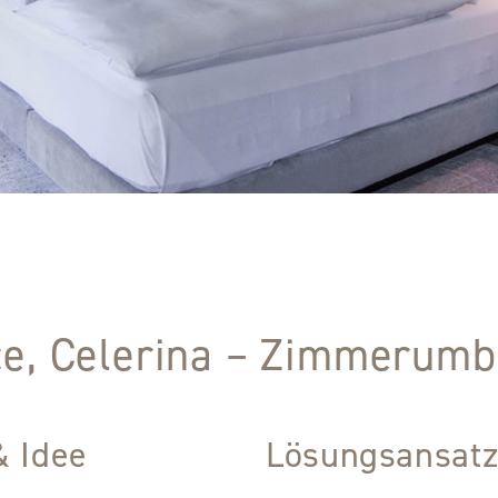
ce, Celerina – Zimmerum
& Idee
Lösungsansat