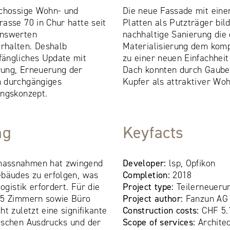
schossige Wohn- und
Die neue Fassade mit ein
asse 70 in Chur hatte seit
Platten als Putzträger bild
enswerten
nachhaltige Sanierung die 
rhalten. Deshalb
Materialisierung dem komp
ängliches Update mit
zu einer neuen Einfachheit 
rung, Erneuerung der
Dach konnten durch Gauben
n durchgängiges
Kupfer als attraktiver Wo
ungskonzept.
ng
Keyfacts
massnahmen hat zwingend
Developer:
lsp, Opfikon
ebäudes zu erfolgen, was
Completion:
2018
ogistik erfordert. Für die
Project type:
Teilerneueru
.5 Zimmern sowie Büro
Project author:
Fanzun AG
t zuletzt eine signifikante
Construction costs:
CHF 5.
ischen Ausdrucks und der
Scope of services:
Architec