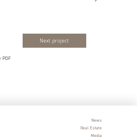
Next project
e PDF
News
Real Estate
Media