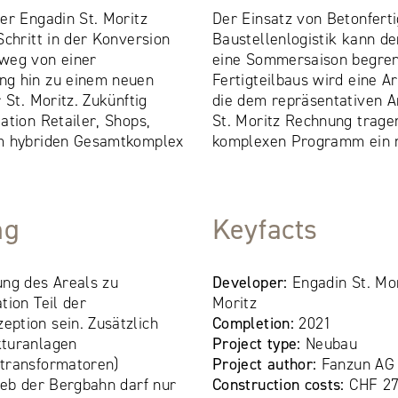
er Engadin St. Moritz
Der Einsatz von Betonferti
Schritt in der Konversion
Baustellenlogistik kann d
weg von einer
eine Sommersaison begrenz
ng hin zu einem neuen
Fertigteilbaus wird eine A
 St. Moritz. Zukünftig
die dem repräsentativen A
ation Retailer, Shops,
St. Moritz Rechnung trag
em hybriden Gesamtkomplex
komplexen Programm ein n
ng
Keyfacts
ung des Areals zu
Developer:
Engadin St. Mo
tion Teil der
Moritz
ption sein. Zusätzlich
Completion:
2021
kturanlagen
Project type:
Neubau
transformatoren)
Project author:
Fanzun AG
ieb der Bergbahn darf nur
Construction costs:
CHF 27