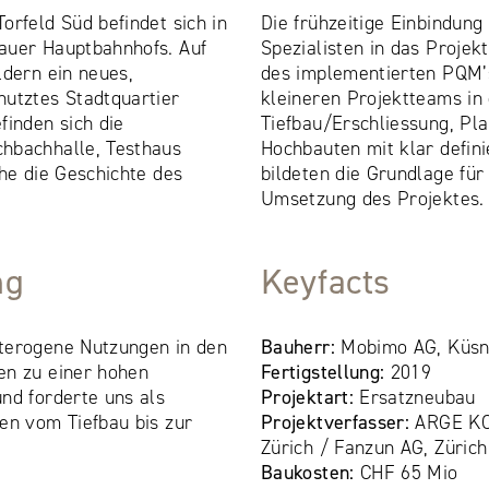
orfeld Süd befindet sich in
Die frühzeitige Einbindung 
auer Hauptbahnhofs. Auf
Spezialisten in das Proje
ldern ein neues,
des implementierten PQM’s
nutztes Stadtquartier
kleineren Projektteams in
finden sich die
Tiefbau/Erschliessung, Pl
hbachhalle, Testhaus
Hochbauten mit klar defini
che die Geschichte des
bildeten die Grundlage für
Umsetzung des Projektes.
ng
Keyfacts
terogene Nutzungen in den
Bauherr:
Mobimo AG, Küsn
en zu einer hohen
Fertigstellung:
2019
nd forderte uns als
Projektart:
Ersatzneubau
en vom Tiefbau bis zur
Projektverfasser:
ARGE KC
Zürich / Fanzun AG, Zürich
Baukosten:
CHF 65 Mio