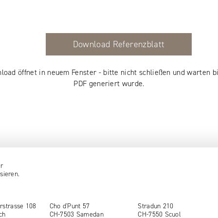
Download Referenzblatt
load öffnet in neuem Fenster - bitte nicht schließen und warten bi
PDF generiert wurde.
er
sieren.
rstrasse 108
Cho d'Punt 57
Stradun 210
ch
CH-7503 Samedan
CH-7550 Scuol