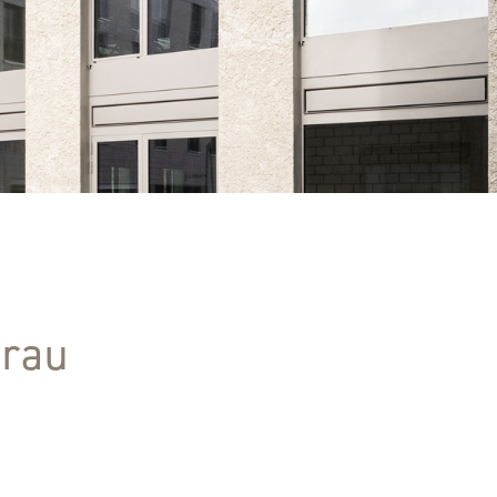
arau
z