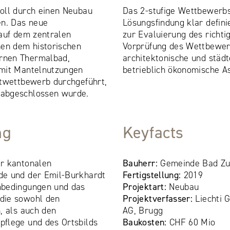
oll durch einen Neubau
Das 2-stufige Wettbewerbs
en. Das neue
Lösungsfindung klar defin
 auf dem zentralen
zur Evaluierung des richti
hen dem historischen
Vorprüfung des Wettbewerb
rnen Thermalbad,
architektonische und städ
 mit Mantelnutzungen
betrieblich ökonomische A
ktwettbewerb durchgeführt,
abgeschlossen wurde.
ng
Keyfacts
r kantonalen
Bauherr:
Gemeinde Bad Zu
de und der Emil-Burkhardt
Fertigstellung:
2019
nbedingungen und das
Projektart:
Neubau
die sowohl den
Projektverfasser:
Liechti 
, als auch den
AG, Brugg
flege und des Ortsbilds
Baukosten:
CHF 60 Mio