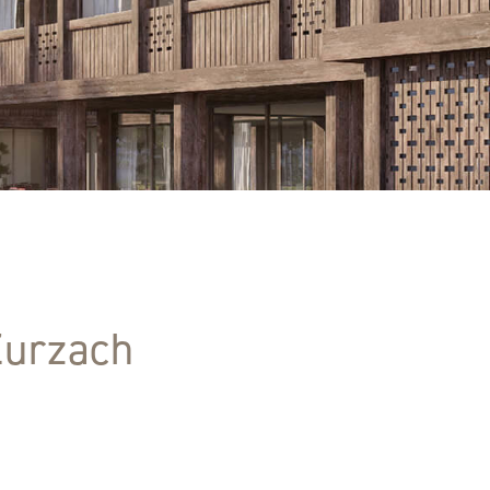
Zurzach
z