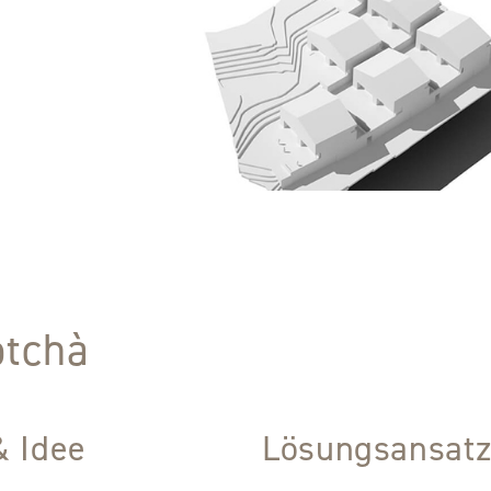
otchà
& Idee
Lösungsansat