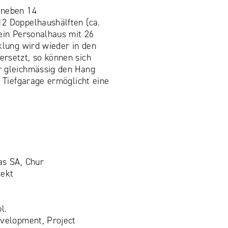
 neben 14
2 Doppelhaushälften (ca.
ein Personalhaus mit 26
klung wird wieder in den
rsetzt, so können sich
r gleichmässig den Hang
e Tiefgarage ermöglicht eine
as SA, Chur
jekt
l.
velopment, Project