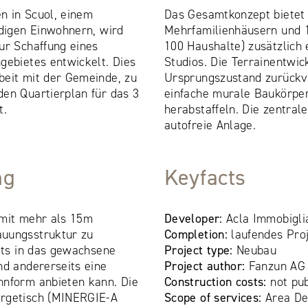
n in Scuol, einem
Das Gesamtkonzept bietet
ndigen Einwohnern, wird
Mehrfamilienhäusern und 1
ur Schaffung eines
100 Haushalte) zusätzlich 
gebietes entwickelt. Dies
Studios. Die Terrainentwic
beit mit der Gemeinde, zu
Ursprungszustand zurückve
en Quartierplan für das 3
einfache murale Baukörpe
t.
herabstaffeln. Die zentral
autofreie Anlage.
ng
Keyfacts
 mit mehr als 15m
Developer:
Acla Immobigli
auungsstruktur zu
Completion:
laufendes Pro
eits in das gewachsene
Project type:
Neubau
nd andererseits eine
Project author:
Fanzun AG
hnform anbieten kann. Die
Construction costs:
not pub
ergetisch (MINERGIE-A
Scope of services:
Area De