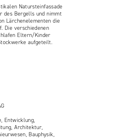
stikalen Natursteinfassade
ur des Bergells und nimmt
von Lärchenelementen die
f. Die verschiedenen
hlafen Eltern/Kinder
Stockwerke aufgeteilt.
AG
e, Entwicklung,
tung, Architektur,
nieurwesen, Bauphysik,