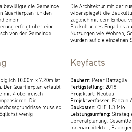
ja bewilligte die Gemeinde
Die Architektur mit der ru
n Quartierplan für den
widerspiegelt die Baukult
und einem
zugleich mit dem Einbau 
erung erfolgt über eine
Baukultur des Engadins au
disch von der Gemeinde
Nutzungen wie Wohnen, Sc
wurden auf die einzelnen 
ng
Keyfacts
diglich 10.00m x 7.20m ist
Bauherr:
Peter Battaglia
n. Der Quartierplan erlaubt
Fertigstellung:
2018
e mit 4 oberirdisch
Projektart:
Neubau
mpensieren. Die
Projektverfasser:
Fanzun 
eschossgrundrisse muss so
Baukosten:
CHF 1.3 Mio
öglichst wenig
Leistungsumfang:
Strategi
Generalplanung, Gesamtlei
Innenarchitektur, Bauinge