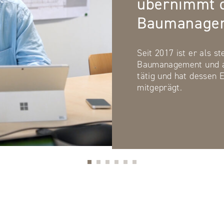
übernimmt d
Baumanage
Seit 2017 ist er als s
Baumanagement und al
tätig und hat dessen 
mitgeprägt.