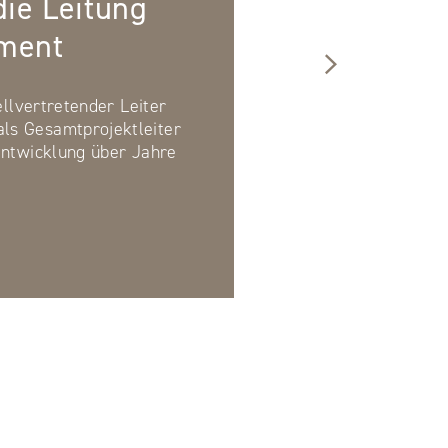
ie Leitung
ment
tellvertretender Leiter
s Gesamtprojektleiter
Entwicklung über Jahre