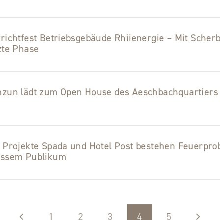
richtfest Betriebsgebäude Rhiienergie – Mit Scherb
zte Phase
nzun lädt zum Open House des Aeschbachquartiers
 Projekte Spada und Hotel Post bestehen Feuerpro
ossem Publikum
1
2
3
4
5