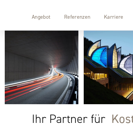
Ter
Angebot
Referenzen
Karriere
Qua
Bau
Geb
Kos
Ihr Partner für
Gut