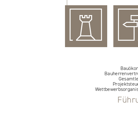
Bauöko
Bauherrenvertr
Gesamtle
Projektsteu
Wettbewerbsorganis
Führ