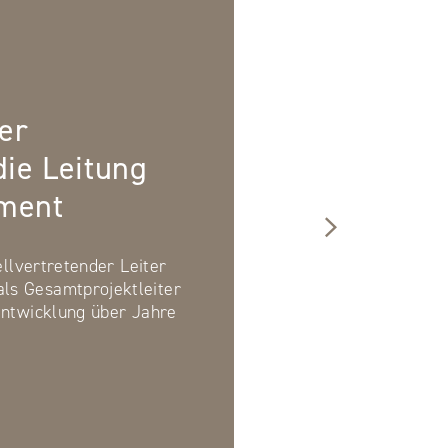
er
ie Leitung
ment
tellvertretender Leiter
s Gesamtprojektleiter
Entwicklung über Jahre