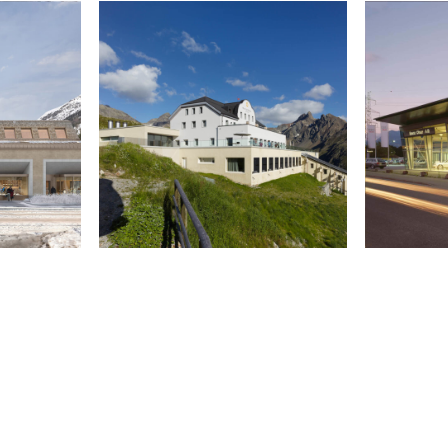
ndschutzplanung
haltigkeit
minplanung