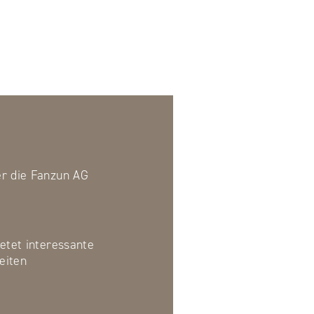
er die Fanzun AG
etet interessante
eiten