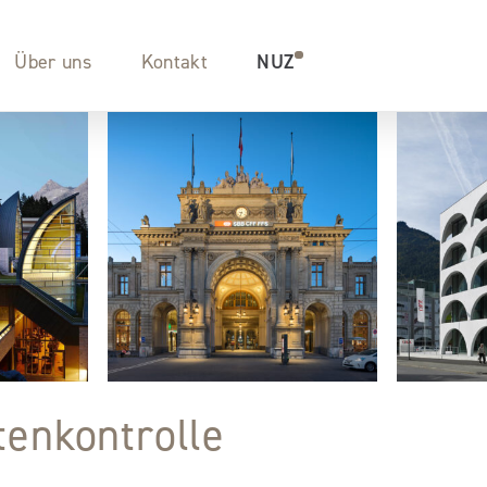
minplanung
Über uns
Kontakt
NUZ
litätssicherung
leitung
äudeanalysen
tenkontrolle
achten