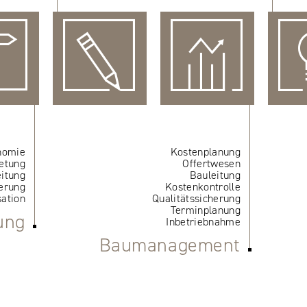
nomie
Kostenplanung
etung
Offertwesen
itung
Bauleitung
erung
Kostenkontrolle
ation
Qualitätssicherung
Terminplanung
ung
Inbetriebnahme
Baumanagement