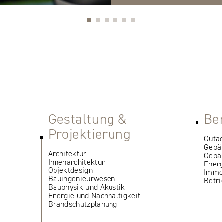
Gestaltung &
Be
Projektierung
Guta
Gebä
Architektur
Gebä
Innenarchitektur
Ener
Objektdesign
Immob
Bauingenieurwesen
Betr
Bauphysik und Akustik
Energie und Nachhaltigkeit
Brandschutzplanung