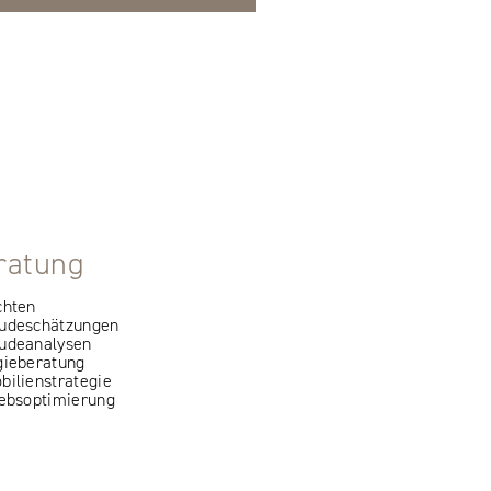
ratung
chten
udeschätzungen
udeanalysen
gieberatung
ilienstrategie
iebsoptimierung